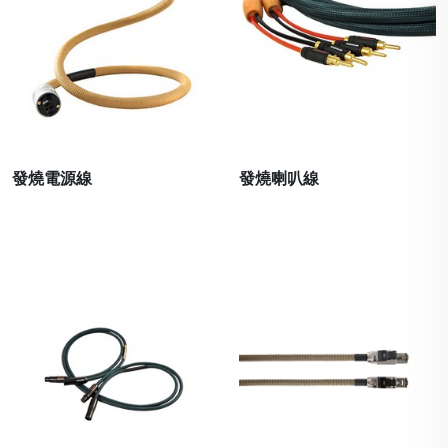
發燒電源線
發燒喇叭線