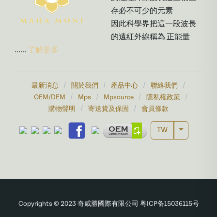
存必不可少的元素
因此科學界把這一段波長
的遠紅外線稱為 正能量
......
了解更多
/
/
/
/
最新消息
關於我們
產品中心
聯絡我們
/
/
/
/
OEM/DEM
Mps
Mpsource
隱私權政策
/
/
購物聲明
寄送貨及保固
會員條款
Toggle Dr
TW
Copyrights © 2023 奇威勝國際有限公司 粤ICP备15036115号