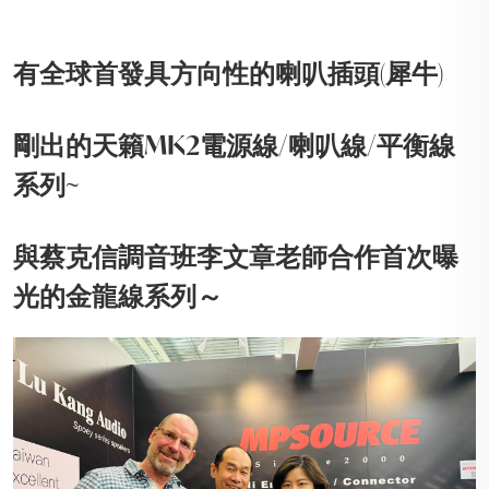
有全球首發具方向性的喇叭插頭(犀牛)
剛出的天籟MK2電源線/喇叭線/平衡線
系列~
與蔡克信調音班李文章老師合作首次曝
光的金龍線系列～