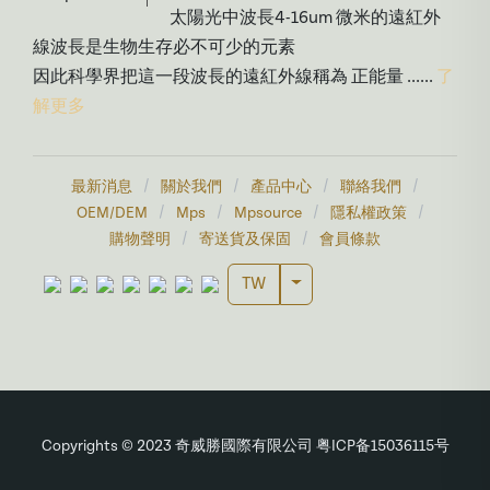
太陽光中波長4-16um 微米的遠紅外
線波長是生物生存必不可少的元素
因此科學界把這一段波長的遠紅外線稱為 正能量 ......
了
解更多
/
/
/
/
最新消息
關於我們
產品中心
聯絡我們
/
/
/
/
OEM/DEM
Mps
Mpsource
隱私權政策
/
/
購物聲明
寄送貨及保固
會員條款
Toggle Dropdown
TW
Copyrights © 2023 奇威勝國際有限公司 粤ICP备15036115号