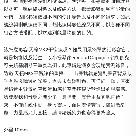
段，每個頻率需達到均衡協調。包含每一根導體的面積計算
以及每一種絕緣材料以及絞線方法，都會影響到頻率能量的
分佈。因此必須依照不同的使用場景以及不同的線材，如訊
號線與喇叭線便不同，類比線與數位線又不同，以各種不同
組合方法搭配，以求達到能量均衡的目的。
該怎麼形容 天籟MK2平衡線呢？如果用最簡單的話形容它，
就是均衡以及活生。以小提琴家 Renaud Capuçon 領銜的柴
可夫斯基鋼琴三重奏為例，此專輯是演奏會現場實況錄音，
透過 天籟MK2平衡線 的重播，一出聲我就感覺到聲音背景似
乎有點沒聽過的噪聲，過去未曾聽到過。再仔細一聽，原來
是錄音中背景的空氣流動感和空間殘響所營造出的現場感。
我發現我和音樂之間少了一層隔閡，聲音更擬真地直傳而
來，不僅面貌生動，身段靈活，而且表情豐富，播到激昂
處，力量感尤其直接，讓情緒感染力也變得更為強大。
外徑:10mm