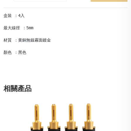
盒裝 ：4入

最大線徑 ：5mm

材質 ：黄銅無鎳霧面鍍金

顏色 ：黑色
相關產品